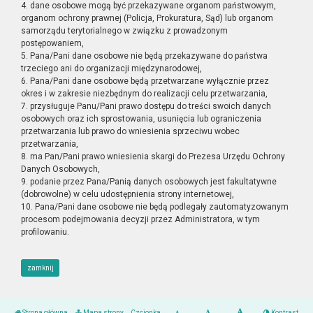
4. dane osobowe mogą być przekazywane organom państwowym,
organom ochrony prawnej (Policja, Prokuratura, Sąd) lub organom
samorządu terytorialnego w związku z prowadzonym
postępowaniem,
5. Pana/Pani dane osobowe nie będą przekazywane do państwa
trzeciego ani do organizacji międzynarodowej,
6. Pana/Pani dane osobowe będą przetwarzane wyłącznie przez
okres i w zakresie niezbędnym do realizacji celu przetwarzania,
7. przysługuje Panu/Pani prawo dostępu do treści swoich danych
osobowych oraz ich sprostowania, usunięcia lub ograniczenia
przetwarzania lub prawo do wniesienia sprzeciwu wobec
przetwarzania,
8. ma Pan/Pani prawo wniesienia skargi do Prezesa Urzędu Ochrony
Danych Osobowych,
9. podanie przez Pana/Panią danych osobowych jest fakultatywne
(dobrowolne) w celu udostępnienia strony internetowej,
10. Pana/Pani dane osobowe nie będą podlegały zautomatyzowanym
procesom podejmowania decyzji przez Administratora, w tym
profilowaniu.
zamknij
Strona główna
Mapa strony
Czcionka
Kontrast