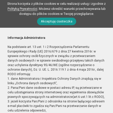
Strona korzysta z plików cookies w celu realizacji usług i zgodnie z
Polityką Prywatności
. Możesz określić warunki przechowywania lub
dostępu do plików cookies w Twojej przeglądarce.
Akceptuję ciasteczka
Informacja Administratora
Na podstawie art. 13 ust. 1 i 2 Rozporządzenia Parlamentu
Europejskiego i Rady (UE) 2016/679 z dnia 27 kwietnia 2016r. w
sprawie ochrony osób fizycznych w związku z przetwarzaniem
danych osobowych i w sprawie swobodnego przepływu takich danych
oraz uchylenia dyrektywy 95/46/WE (ogólne rozporządzenie o
ochronie danych), Dz. U. UE. L. 2016.119.1 z dnia 4 maja 2016r., dalej
RODO informuję:
1. dane Administratora i Inspektora Ochrony Danych znajdują się w
linku „Ochrona danych osobowych”,
2. Pana/Pani dane osobowe w postaci adresu IP, są przetwarzane w
celu udostępniania strony internetowej oraz wypełnienia obowiązków
prawnych spoczywających na administratorze(art.6 ust.1 lit.c RODO),
3. jeżeli korzysta Pan/Pani z odnośnika na stronie będącego adresem
e-mail placówki to zgadza się Pan/Pani na przetwarzanie danych w
celu udzielenia odpowiedzi,