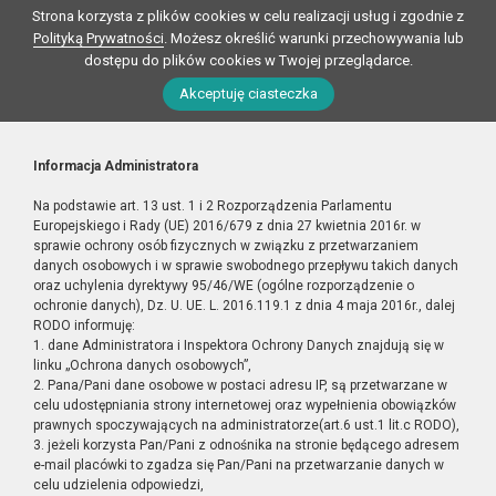
Strona korzysta z plików cookies w celu realizacji usług i zgodnie z
Polityką Prywatności
. Możesz określić warunki przechowywania lub
dostępu do plików cookies w Twojej przeglądarce.
Akceptuję ciasteczka
Informacja Administratora
Na podstawie art. 13 ust. 1 i 2 Rozporządzenia Parlamentu
Europejskiego i Rady (UE) 2016/679 z dnia 27 kwietnia 2016r. w
sprawie ochrony osób fizycznych w związku z przetwarzaniem
danych osobowych i w sprawie swobodnego przepływu takich danych
oraz uchylenia dyrektywy 95/46/WE (ogólne rozporządzenie o
ochronie danych), Dz. U. UE. L. 2016.119.1 z dnia 4 maja 2016r., dalej
RODO informuję:
1. dane Administratora i Inspektora Ochrony Danych znajdują się w
linku „Ochrona danych osobowych”,
2. Pana/Pani dane osobowe w postaci adresu IP, są przetwarzane w
celu udostępniania strony internetowej oraz wypełnienia obowiązków
prawnych spoczywających na administratorze(art.6 ust.1 lit.c RODO),
3. jeżeli korzysta Pan/Pani z odnośnika na stronie będącego adresem
e-mail placówki to zgadza się Pan/Pani na przetwarzanie danych w
celu udzielenia odpowiedzi,