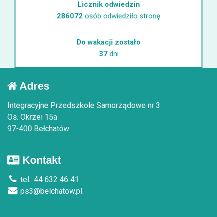
Licznik odwiedzin
286072
osób odwiedziło stronę
Do wakacji zostało
37
dni
Adres
Integracyjne Przedszkole Samorządowe nr 3
Os. Okrzei 15a
97-400 Bełchatów
Kontakt
tel.: 44 632 46 41
ps3@belchatow.pl