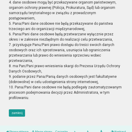
4. dane osobowe mogą być przekazywane organom państwowym,
organom ochrony prawnej (Policja, Prokuratura, Sąd) lub organom
samorządu terytorialnego w związku z prowadzonym
postępowaniem,
5. Pana/Pani dane osobowe nie będą przekazywane do państwa
trzeciego ani do organizacji międzynarodowej,
6. Pana/Pani dane osobowe będą przetwarzane wyłącznie przez
okres i w zakresie niezbędnym do realizacji celu przetwarzania,
7. przysługuje Panu/Pani prawo dostępu do treści swoich danych
osobowych oraz ich sprostowania, usunięcia lub ograniczenia
przetwarzania lub prawo do wniesienia sprzeciwu wobec
przetwarzania,
8. ma Pan/Pani prawo wniesienia skargi do Prezesa Urzędu Ochrony
Danych Osobowych,
9. podanie przez Pana/Panią danych osobowych jest fakultatywne
(dobrowolne) w celu udostępnienia strony internetowej,
10. Pana/Pani dane osobowe nie będą podlegały zautomatyzowanym
procesom podejmowania decyzji przez Administratora, w tym
profilowaniu.
zamknij
Strona główna
Mapa strony
Czcionka
Kontrast