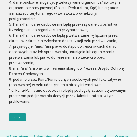
4. dane osobowe mogą być przekazywane organom państwowym,
organom ochrony prawnej (Policja, Prokuratura, Sąd) lub organom
samorządu terytorialnego w związku z prowadzonym
postępowaniem,
5. Pana/Pani dane osobowe nie będą przekazywane do państwa
trzeciego ani do organizacji międzynarodowej,
6. Pana/Pani dane osobowe będą przetwarzane wyłącznie przez
okres i w zakresie niezbędnym do realizacji celu przetwarzania,
7. przysługuje Panu/Pani prawo dostępu do treści swoich danych
osobowych oraz ich sprostowania, usunięcia lub ograniczenia
przetwarzania lub prawo do wniesienia sprzeciwu wobec
przetwarzania,
8. ma Pan/Pani prawo wniesienia skargi do Prezesa Urzędu Ochrony
Danych Osobowych,
9. podanie przez Pana/Panią danych osobowych jest fakultatywne
(dobrowolne) w celu udostępnienia strony internetowej,
10. Pana/Pani dane osobowe nie będą podlegały zautomatyzowanym
procesom podejmowania decyzji przez Administratora, w tym
profilowaniu.
zamknij
Strona główna
Mapa strony
Czcionka
Kontrast