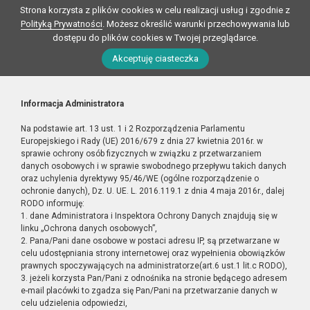
Strona korzysta z plików cookies w celu realizacji usług i zgodnie z
Polityką Prywatności
. Możesz określić warunki przechowywania lub
dostępu do plików cookies w Twojej przeglądarce.
Akceptuję ciasteczka
Informacja Administratora
Na podstawie art. 13 ust. 1 i 2 Rozporządzenia Parlamentu
Europejskiego i Rady (UE) 2016/679 z dnia 27 kwietnia 2016r. w
sprawie ochrony osób fizycznych w związku z przetwarzaniem
danych osobowych i w sprawie swobodnego przepływu takich danych
oraz uchylenia dyrektywy 95/46/WE (ogólne rozporządzenie o
ochronie danych), Dz. U. UE. L. 2016.119.1 z dnia 4 maja 2016r., dalej
RODO informuję:
1. dane Administratora i Inspektora Ochrony Danych znajdują się w
linku „Ochrona danych osobowych”,
2. Pana/Pani dane osobowe w postaci adresu IP, są przetwarzane w
celu udostępniania strony internetowej oraz wypełnienia obowiązków
prawnych spoczywających na administratorze(art.6 ust.1 lit.c RODO),
3. jeżeli korzysta Pan/Pani z odnośnika na stronie będącego adresem
e-mail placówki to zgadza się Pan/Pani na przetwarzanie danych w
celu udzielenia odpowiedzi,