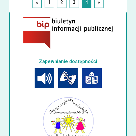
«
1
2
3
4
»
Zapewnianie dostępności