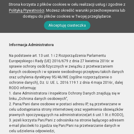
Strona korzysta z plików cookies w celu realizacji usług i zgodnie z
Polityką Prywatności
. Możesz określić warunki przechowywania lub
dostępu do plików cookies w Twojej przeglądarce.
Akceptuję ciasteczka
Informacja Administratora
Na podstawie art. 13 ust. 1 i 2 Rozporządzenia Parlamentu
Europejskiego i Rady (UE) 2016/679 z dnia 27 kwietnia 2016r. w
sprawie ochrony osób fizycznych w związku z przetwarzaniem
danych osobowych i w sprawie swobodnego przepływu takich danych
oraz uchylenia dyrektywy 95/46/WE (ogólne rozporządzenie o
ochronie danych), Dz. U. UE. L. 2016.119.1 z dnia 4 maja 2016r., dalej
RODO informuję:
1. dane Administratora i Inspektora Ochrony Danych znajdują się w
linku „Ochrona danych osobowych”,
2. Pana/Pani dane osobowe w postaci adresu IP, są przetwarzane w
celu udostępniania strony internetowej oraz wypełnienia obowiązków
prawnych spoczywających na administratorze(art.6 ust.1 lit.c RODO),
3. jeżeli korzysta Pan/Pani z odnośnika na stronie będącego adresem
e-mail placówki to zgadza się Pan/Pani na przetwarzanie danych w
celu udzielenia odpowiedzi,