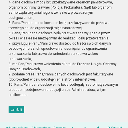
4. dane osobowe mogą być przekazywane organom państwowym,
organom ochrony prawnej (Policja, Prokuratura, Sąd) lub organom
samorządu terytorialnego w związku z prowadzonym
postępowaniem,
5. Pana/Pani dane osobowe nie będą przekazywane do państwa
trzeciego ani do organizacji międzynarodowej,
6. Pana/Pani dane osobowe będą przetwarzane wyłącznie przez
okres i w zakresie niezbędnym do realizacji celu przetwarzania,
7. przysługuje Panu/Pani prawo dostępu do treści swoich danych
osobowych oraz ich sprostowania, usunięcia lub ograniczenia
przetwarzania lub prawo do wniesienia sprzeciwu wobec
przetwarzania,
8. ma Pan/Pani prawo wniesienia skargi do Prezesa Urzędu Ochrony
Danych Osobowych,
9. podanie przez Pana/Panią danych osobowych jest fakultatywne
(dobrowolne) w celu udostępnienia strony internetowej,
10. Pana/Pani dane osobowe nie będą podlegały zautomatyzowanym
procesom podejmowania decyzji przez Administratora, w tym
profilowaniu.
zamknij
Strona główna
Mapa strony
Czcionka
Kontrast