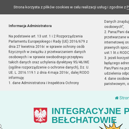
Strona korzysta z plików cookies w celu realizacji usług i zgodnie z
P
Danych znajduj
Informacja Administratora
osobowych”,
2. Pana/Pani d
Na podstawie art. 13 ust. 1 i 2 Rozporządzenia
przetwarzane w
Parlamentu Europejskiego i Rady (UE) 2016/679 z
internetowej o
dnia 27 kwietnia 2016r. w sprawie ochrony osób
prawnych spocz
fizycznych w związku z przetwarzaniem danych
ust.1 lit.c RODO
osobowych i w sprawie swobodnego przepływu
3. jeżeli korzy
takich danych oraz uchylenia dyrektywy 95/46/WE
będącego adres
(ogólne rozporządzenie o ochronie danych), Dz. U.
Pan/Pani na pr
UE. L. 2016.119.1 z dnia 4 maja 2016r., dalej RODO
udzielenia odp
informuję:
4. dane osobo
1. dane Administratora i Inspektora Ochrony
państwowym, or
Stro
INTEGRACYJNE 
BEŁCHATOWIE