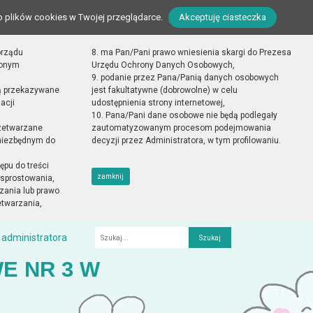
o plików cookies w Twojej przeglądarce.
Akceptuję ciasteczka
orządu
8. ma Pan/Pani prawo wniesienia skargi do Prezesa
zonym
Urzędu Ochrony Danych Osobowych,
9. podanie przez Pana/Panią danych osobowych
ą przekazywane
jest fakultatywne (dobrowolne) w celu
acji
udostępnienia strony internetowej,
10. Pana/Pani dane osobowe nie będą podlegały
zetwarzane
zautomatyzowanym procesom podejmowania
 niezbędnym do
decyzji przez Administratora, w tym profilowaniu.
ępu do treści
zamknij
sprostowania,
zania lub prawo
etwarzania,
 administratora
Fraza
E NR 3 W