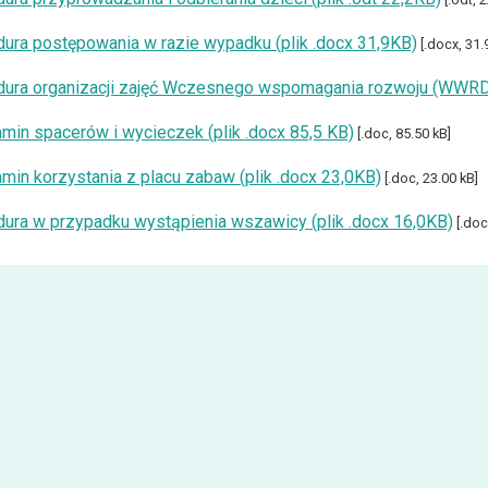
ura postępowania w razie wypadku (plik .docx 31,9KB)
[.docx, 31.
ura organizacji zajęć Wczesnego wspomagania rozwoju (WWRD) 
min spacerów i wycieczek (plik .docx 85,5 KB)
[.doc, 85.50 kB]
min korzystania z placu zabaw (plik .docx 23,0KB)
[.doc, 23.00 kB]
ura w przypadku wystąpienia wszawicy (plik .docx 16,0KB)
[.doc