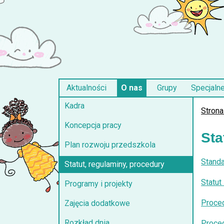
Aktualności
O nas
Grupy
Specjaln
Kadra
Strona
Koncepcja pracy
Sta
Plan rozwoju przedszkola
Standa
Statut, regulaminy, procedury
Statut
Programy i projekty
Proced
Zajęcia dodatkowe
Rozkład dnia
Proced