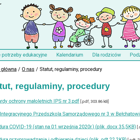
e potrzeby edukacyjne
Kalendarium
Dla rodziców
Pod
 główna
O nas
Statut, regulaminy, procedury
tut, regulaminy, procedury
rdy ochrony małoletnich IPS nr 3.pdf
[.pdf, 303.86 kB]
 Integracyjnego Przedszkola Samorządowego nr 3 w Bełchatowie
ura COVID-19 (stan na 01 września 2020r.) (plik .docx 35,5KB)
[.
ura przyprowadzania i odbierania dzieci (plik .odt 22,2KB)
[.odt, 2