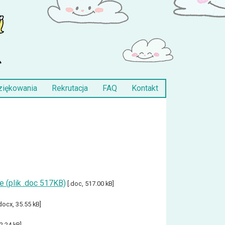
ziękowania
Rekrutacja
FAQ
Kontakt
 (plik .doc 517KB)
[.doc, 517.00 kB]
docx, 35.55 kB]
2.24 kB]