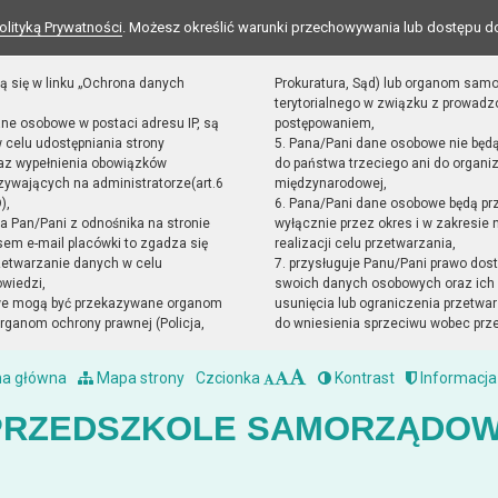
olityką Prywatności
. Możesz określić warunki przechowywania lub dostępu d
ą się w linku „Ochrona danych
Prokuratura, Sąd) lub organom sam
terytorialnego w związku z prowad
ane osobowe w postaci adresu IP, są
postępowaniem,
 celu udostępniania strony
5. Pana/Pani dane osobowe nie będ
raz wypełnienia obowiązków
do państwa trzeciego ani do organiz
ywających na administratorze(art.6
międzynarodowej,
),
6. Pana/Pani dane osobowe będą pr
sta Pan/Pani z odnośnika na stronie
wyłącznie przez okres i w zakresie
em e-mail placówki to zgadza się
realizacji celu przetwarzania,
zetwarzanie danych w celu
7. przysługuje Panu/Pani prawo dost
owiedzi,
swoich danych osobowych oraz ich 
we mogą być przekazywane organom
usunięcia lub ograniczenia przetwar
ganom ochrony prawnej (Policja,
do wniesienia sprzeciwu wobec prz
na główna
Mapa strony
Czcionka
Kontrast
Informacja
PRZEDSZKOLE SAMORZĄDOW