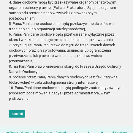
4. dane osobowe mogą być przekazywane organom państwowym,
organom ochrony prawnej (Policja, Prokuratura, Sąd) lub organom
samorządu terytorialnego w związku z prowadzonym
postępowaniem,
5. Pana/Pani dane osobowe nie będą przekazywane do państwa
trzeciego ani do organizacji międzynarodowej,
6. Pana/Pani dane osobowe będą przetwarzane wyłącznie przez
okres i w zakresie niezbędnym do realizacji celu przetwarzania,
7. przysługuje Panu/Pani prawo dostępu do treści swoich danych
osobowych oraz ich sprostowania, usunięcia lub ograniczenia
przetwarzania lub prawo do wniesienia sprzeciwu wobec
przetwarzania,
8. ma Pan/Pani prawo wniesienia skargi do Prezesa Urzędu Ochrony
Danych Osobowych,
9. podanie przez Pana/Panią danych osobowych jest fakultatywne
(dobrowolne) w celu udostępnienia strony internetowej,
10. Pana/Pani dane osobowe nie będą podlegały zautomatyzowanym
procesom podejmowania decyzji przez Administratora, w tym
profilowaniu.
zamknij
Strona główna
Mapa strony
Czcionka
Kontrast