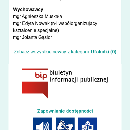
Wychowawcy
mgr Agnieszka Muskała
mgr Edyta Nowak (n-l współorganizujący
kształcenie specjalne)
mgr Jolanta Gąsior
Zobacz wszystkie newsy z kategorii:
Ufoludki (0)
Zapewnianie dostępności