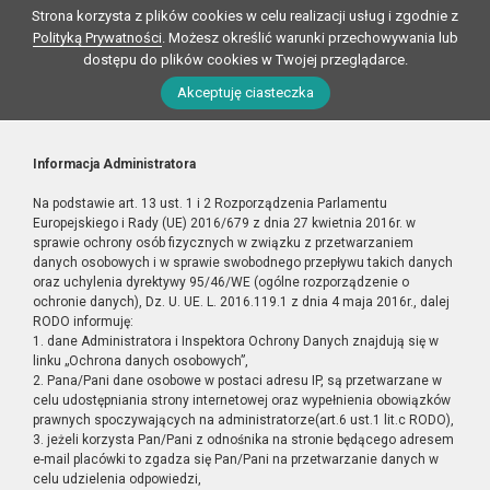
Strona korzysta z plików cookies w celu realizacji usług i zgodnie z
Polityką Prywatności
. Możesz określić warunki przechowywania lub
dostępu do plików cookies w Twojej przeglądarce.
Akceptuję ciasteczka
Informacja Administratora
Na podstawie art. 13 ust. 1 i 2 Rozporządzenia Parlamentu
Europejskiego i Rady (UE) 2016/679 z dnia 27 kwietnia 2016r. w
sprawie ochrony osób fizycznych w związku z przetwarzaniem
danych osobowych i w sprawie swobodnego przepływu takich danych
oraz uchylenia dyrektywy 95/46/WE (ogólne rozporządzenie o
ochronie danych), Dz. U. UE. L. 2016.119.1 z dnia 4 maja 2016r., dalej
RODO informuję:
1. dane Administratora i Inspektora Ochrony Danych znajdują się w
linku „Ochrona danych osobowych”,
2. Pana/Pani dane osobowe w postaci adresu IP, są przetwarzane w
celu udostępniania strony internetowej oraz wypełnienia obowiązków
prawnych spoczywających na administratorze(art.6 ust.1 lit.c RODO),
3. jeżeli korzysta Pan/Pani z odnośnika na stronie będącego adresem
e-mail placówki to zgadza się Pan/Pani na przetwarzanie danych w
celu udzielenia odpowiedzi,