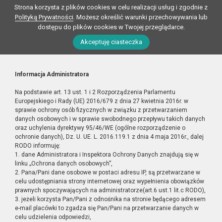
Strona korzysta z plików cookies w celu realizacji usług i zgodnie z
Polityką Prywatności
. Możesz określić warunki przechowywania lub
dostępu do plików cookies w Twojej przeglądarce.
Akceptuję ciasteczka
Informacja Administratora
Na podstawie art. 13 ust. 1 i 2 Rozporządzenia Parlamentu
Europejskiego i Rady (UE) 2016/679 z dnia 27 kwietnia 2016r. w
sprawie ochrony osób fizycznych w związku z przetwarzaniem
danych osobowych i w sprawie swobodnego przepływu takich danych
oraz uchylenia dyrektywy 95/46/WE (ogólne rozporządzenie o
ochronie danych), Dz. U. UE. L. 2016.119.1 z dnia 4 maja 2016r., dalej
RODO informuję:
1. dane Administratora i Inspektora Ochrony Danych znajdują się w
linku „Ochrona danych osobowych”,
2. Pana/Pani dane osobowe w postaci adresu IP, są przetwarzane w
celu udostępniania strony internetowej oraz wypełnienia obowiązków
prawnych spoczywających na administratorze(art.6 ust.1 lit.c RODO),
3. jeżeli korzysta Pan/Pani z odnośnika na stronie będącego adresem
e-mail placówki to zgadza się Pan/Pani na przetwarzanie danych w
celu udzielenia odpowiedzi,