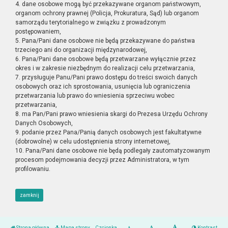
4. dane osobowe mogą być przekazywane organom państwowym,
organom ochrony prawnej (Policja, Prokuratura, Sąd) lub organom
samorządu terytorialnego w związku z prowadzonym
postępowaniem,
5. Pana/Pani dane osobowe nie będą przekazywane do państwa
trzeciego ani do organizacji międzynarodowej,
6. Pana/Pani dane osobowe będą przetwarzane wyłącznie przez
okres i w zakresie niezbędnym do realizacji celu przetwarzania,
7. przysługuje Panu/Pani prawo dostępu do treści swoich danych
osobowych oraz ich sprostowania, usunięcia lub ograniczenia
przetwarzania lub prawo do wniesienia sprzeciwu wobec
przetwarzania,
8. ma Pan/Pani prawo wniesienia skargi do Prezesa Urzędu Ochrony
Danych Osobowych,
9. podanie przez Pana/Panią danych osobowych jest fakultatywne
(dobrowolne) w celu udostępnienia strony internetowej,
10. Pana/Pani dane osobowe nie będą podlegały zautomatyzowanym
procesom podejmowania decyzji przez Administratora, w tym
profilowaniu.
zamknij
Strona główna
Mapa strony
Czcionka
Kontrast