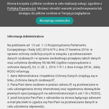
Strona korzysta z plików cookies w celu realizacji usług i zgodnie z
Polityką Prywatności
. Możesz określić warunki przechowywania lub
dostępu do plików cookies w Twojej przeglądarce.
Akceptuję ciasteczka
Informacja Administratora
Na podstawie art. 13 ust. 1 i 2 Rozporządzenia Parlamentu
Europejskiego i Rady (UE) 2016/679 z dnia 27 kwietnia 2016r. w
sprawie ochrony osób fizycznych w związku z przetwarzaniem
danych osobowych i w sprawie swobodnego przepływu takich danych
oraz uchylenia dyrektywy 95/46/WE (ogólne rozporządzenie o
ochronie danych), Dz. U. UE. L. 2016.119.1 z dnia 4 maja 2016r., dalej
RODO informuję:
1. dane Administratora i Inspektora Ochrony Danych znajdują się w
linku „Ochrona danych osobowych”,
2. Pana/Pani dane osobowe w postaci adresu IP, są przetwarzane w
celu udostępniania strony internetowej oraz wypełnienia obowiązków
prawnych spoczywających na administratorze(art.6 ust.1 lit.c RODO),
3. jeżeli korzysta Pan/Pani z odnośnika na stronie będącego adresem
e-mail placówki to zgadza się Pan/Pani na przetwarzanie danych w
celu udzielenia odpowiedzi,