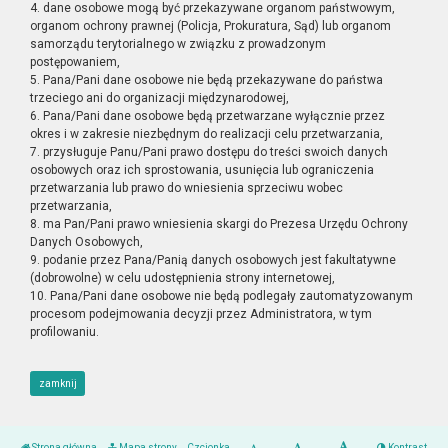
4. dane osobowe mogą być przekazywane organom państwowym,
organom ochrony prawnej (Policja, Prokuratura, Sąd) lub organom
samorządu terytorialnego w związku z prowadzonym
postępowaniem,
5. Pana/Pani dane osobowe nie będą przekazywane do państwa
trzeciego ani do organizacji międzynarodowej,
6. Pana/Pani dane osobowe będą przetwarzane wyłącznie przez
okres i w zakresie niezbędnym do realizacji celu przetwarzania,
7. przysługuje Panu/Pani prawo dostępu do treści swoich danych
osobowych oraz ich sprostowania, usunięcia lub ograniczenia
przetwarzania lub prawo do wniesienia sprzeciwu wobec
przetwarzania,
8. ma Pan/Pani prawo wniesienia skargi do Prezesa Urzędu Ochrony
Danych Osobowych,
9. podanie przez Pana/Panią danych osobowych jest fakultatywne
(dobrowolne) w celu udostępnienia strony internetowej,
10. Pana/Pani dane osobowe nie będą podlegały zautomatyzowanym
procesom podejmowania decyzji przez Administratora, w tym
profilowaniu.
zamknij
Strona główna
Mapa strony
Czcionka
Kontrast