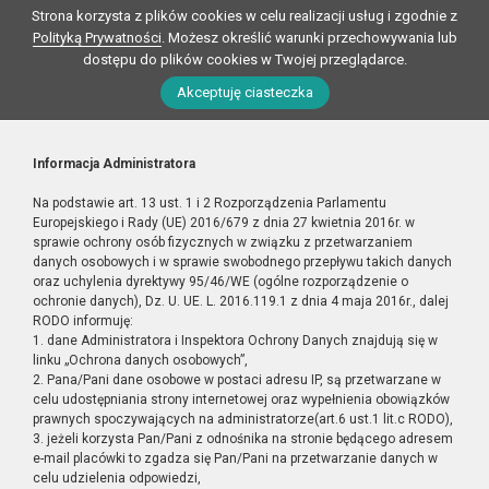
Strona korzysta z plików cookies w celu realizacji usług i zgodnie z
Polityką Prywatności
. Możesz określić warunki przechowywania lub
dostępu do plików cookies w Twojej przeglądarce.
Akceptuję ciasteczka
Informacja Administratora
Na podstawie art. 13 ust. 1 i 2 Rozporządzenia Parlamentu
Europejskiego i Rady (UE) 2016/679 z dnia 27 kwietnia 2016r. w
sprawie ochrony osób fizycznych w związku z przetwarzaniem
danych osobowych i w sprawie swobodnego przepływu takich danych
oraz uchylenia dyrektywy 95/46/WE (ogólne rozporządzenie o
ochronie danych), Dz. U. UE. L. 2016.119.1 z dnia 4 maja 2016r., dalej
RODO informuję:
1. dane Administratora i Inspektora Ochrony Danych znajdują się w
linku „Ochrona danych osobowych”,
2. Pana/Pani dane osobowe w postaci adresu IP, są przetwarzane w
celu udostępniania strony internetowej oraz wypełnienia obowiązków
prawnych spoczywających na administratorze(art.6 ust.1 lit.c RODO),
3. jeżeli korzysta Pan/Pani z odnośnika na stronie będącego adresem
e-mail placówki to zgadza się Pan/Pani na przetwarzanie danych w
celu udzielenia odpowiedzi,