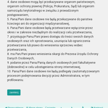
4. dane osobowe mogą być przekazywane organom państwowym,
organom ochrony prawnej (Policja, Prokuratura, Sąd) lub organom
samorządu terytorialnego w związku z prowadzonym
postępowaniem,
5. Pana/Pani dane osobowe nie będą przekazywane do państwa
trzeciego ani do organizacji międzynarodowej,
6. Pana/Pani dane osobowe będą przetwarzane wyłącznie przez
okres i w zakresie niezbędnym do realizacji celu przetwarzania,
7. przysługuje Panu/Pani prawo dostępu do treści swoich danych
osobowych oraz ich sprostowania, usunięcia lub ograniczenia
przetwarzania lub prawo do wniesienia sprzeciwu wobec
przetwarzania,
8. ma Pan/Pani prawo wniesienia skargi do Prezesa Urzędu Ochrony
Danych Osobowych,
9. podanie przez Pana/Panią danych osobowych jest fakultatywne
(dobrowolne) w celu udostępnienia strony internetowej,
10. Pana/Pani dane osobowe nie będą podlegały zautomatyzowanym
procesom podejmowania decyzji przez Administratora, w tym
profilowaniu.
zamknij
Strona główna
Mapa strony
Czcionka
Kontrast