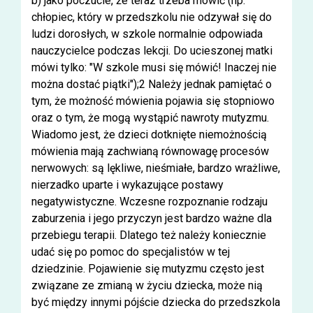
b) jako poczucie, że teraz trzeba mówić (np.
chłopiec, który w przedszkolu nie odzywał się do
ludzi dorosłych, w szkole normalnie odpowiada
nauczycielce podczas lekcji. Do ucieszonej matki
mówi tylko: "W szkole musi się mówić! Inaczej nie
można dostać piątki");2 Należy jednak pamiętać o
tym, że możność mówienia pojawia się stopniowo
oraz o tym, że mogą wystąpić nawroty mutyzmu.
Wiadomo jest, że dzieci dotknięte niemożnością
mówienia mają zachwianą równowagę procesów
nerwowych: są lękliwe, nieśmiałe, bardzo wrażliwe,
nierzadko uparte i wykazujące postawy
negatywistyczne. Wczesne rozpoznanie rodzaju
zaburzenia i jego przyczyn jest bardzo ważne dla
przebiegu terapii. Dlatego też należy koniecznie
udać się po pomoc do specjalistów w tej
dziedzinie. Pojawienie się mutyzmu często jest
związane ze zmianą w życiu dziecka, może nią
być między innymi pójście dziecka do przedszkola