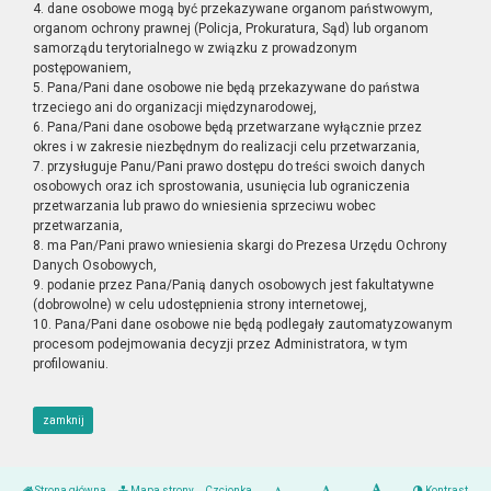
4. dane osobowe mogą być przekazywane organom państwowym,
organom ochrony prawnej (Policja, Prokuratura, Sąd) lub organom
samorządu terytorialnego w związku z prowadzonym
postępowaniem,
5. Pana/Pani dane osobowe nie będą przekazywane do państwa
trzeciego ani do organizacji międzynarodowej,
6. Pana/Pani dane osobowe będą przetwarzane wyłącznie przez
okres i w zakresie niezbędnym do realizacji celu przetwarzania,
7. przysługuje Panu/Pani prawo dostępu do treści swoich danych
osobowych oraz ich sprostowania, usunięcia lub ograniczenia
przetwarzania lub prawo do wniesienia sprzeciwu wobec
przetwarzania,
8. ma Pan/Pani prawo wniesienia skargi do Prezesa Urzędu Ochrony
Danych Osobowych,
9. podanie przez Pana/Panią danych osobowych jest fakultatywne
(dobrowolne) w celu udostępnienia strony internetowej,
10. Pana/Pani dane osobowe nie będą podlegały zautomatyzowanym
procesom podejmowania decyzji przez Administratora, w tym
profilowaniu.
zamknij
Strona główna
Mapa strony
Czcionka
Kontrast