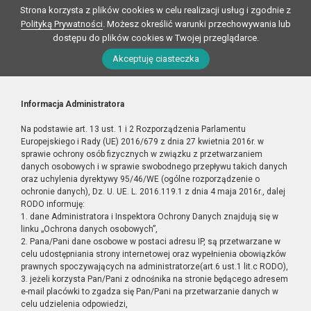
Strona korzysta z plików cookies w celu realizacji usług i zgodnie z
Polityką Prywatności
. Możesz określić warunki przechowywania lub
dostępu do plików cookies w Twojej przeglądarce.
Akceptuję ciasteczka
Informacja Administratora
Na podstawie art. 13 ust. 1 i 2 Rozporządzenia Parlamentu
Europejskiego i Rady (UE) 2016/679 z dnia 27 kwietnia 2016r. w
sprawie ochrony osób fizycznych w związku z przetwarzaniem
danych osobowych i w sprawie swobodnego przepływu takich danych
oraz uchylenia dyrektywy 95/46/WE (ogólne rozporządzenie o
ochronie danych), Dz. U. UE. L. 2016.119.1 z dnia 4 maja 2016r., dalej
RODO informuję:
1. dane Administratora i Inspektora Ochrony Danych znajdują się w
linku „Ochrona danych osobowych”,
2. Pana/Pani dane osobowe w postaci adresu IP, są przetwarzane w
celu udostępniania strony internetowej oraz wypełnienia obowiązków
prawnych spoczywających na administratorze(art.6 ust.1 lit.c RODO),
3. jeżeli korzysta Pan/Pani z odnośnika na stronie będącego adresem
e-mail placówki to zgadza się Pan/Pani na przetwarzanie danych w
celu udzielenia odpowiedzi,