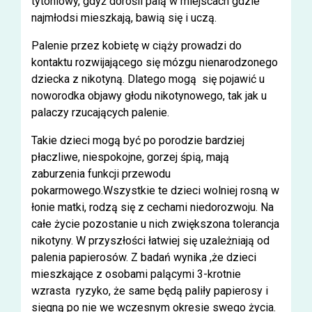
tytoniowy, gdyż dorośli palą w miejscach gdzie
najmłodsi mieszkają, bawią się i uczą.
Palenie przez kobietę w ciąży prowadzi do
kontaktu rozwijającego się mózgu nienarodzonego
dziecka z nikotyną. Dlatego mogą się pojawić u
noworodka objawy głodu nikotynowego, tak jak u
palaczy rzucających palenie.
Takie dzieci mogą być po porodzie bardziej
płaczliwe, niespokojne, gorzej śpią, mają
zaburzenia funkcji przewodu
pokarmowego.Wszystkie te dzieci wolniej rosną w
łonie matki, rodzą się z cechami niedorozwoju. Na
całe życie pozostanie u nich zwiększona tolerancja
nikotyny. W przyszłości łatwiej się uzależniają od
palenia papierosów. Z badań wynika ,że dzieci
mieszkające z osobami palącymi 3-krotnie
wzrasta ryzyko, że same będą paliły papierosy i
sięgną po nie we wczesnym okresie swego życia.