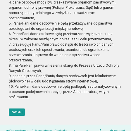
4. dane osobowe mogą być przekazywane organom państwowym,
organom ochrony prawnej (Policja, Prokuratura, Sąd) lub organom
samorządu terytorialnego w związku z prowadzonym
postępowaniem,
5. Pana/Pani dane osobowe nie będą przekazywane do państwa
trzeciego ani do organizacji międzynarodowej,
6. Pana/Pani dane osobowe będą przetwarzane wyłącznie przez
okres i w zakresie niezbędnym do realizacji celu przetwarzania,
7. przysługuje Panu/Pani prawo dostępu do treści swoich danych
osobowych oraz ich sprostowania, usunięcia lub ograniczenia
przetwarzania lub prawo do wniesienia sprzeciwu wobec
przetwarzania,
8. ma Pan/Pani prawo wniesienia skargi do Prezesa Urzędu Ochrony
Danych Osobowych,
9. podanie przez Pana/Panią danych osobowych jest fakultatywne
(dobrowolne) w celu udostępnienia strony internetowej,
10. Pana/Pani dane osobowe nie będą podlegały zautomatyzowanym
procesom podejmowania decyzji przez Administratora, w tym
profilowaniu.
zamknij
Strona główna
Mapa strony
Czcionka
Kontrast