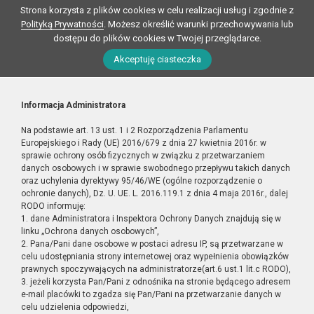
Strona korzysta z plików cookies w celu realizacji usług i zgodnie z
Polityką Prywatności
. Możesz określić warunki przechowywania lub
dostępu do plików cookies w Twojej przeglądarce.
Akceptuję ciasteczka
Informacja Administratora
Na podstawie art. 13 ust. 1 i 2 Rozporządzenia Parlamentu
Europejskiego i Rady (UE) 2016/679 z dnia 27 kwietnia 2016r. w
sprawie ochrony osób fizycznych w związku z przetwarzaniem
danych osobowych i w sprawie swobodnego przepływu takich danych
oraz uchylenia dyrektywy 95/46/WE (ogólne rozporządzenie o
ochronie danych), Dz. U. UE. L. 2016.119.1 z dnia 4 maja 2016r., dalej
RODO informuję:
1. dane Administratora i Inspektora Ochrony Danych znajdują się w
linku „Ochrona danych osobowych”,
2. Pana/Pani dane osobowe w postaci adresu IP, są przetwarzane w
celu udostępniania strony internetowej oraz wypełnienia obowiązków
prawnych spoczywających na administratorze(art.6 ust.1 lit.c RODO),
3. jeżeli korzysta Pan/Pani z odnośnika na stronie będącego adresem
e-mail placówki to zgadza się Pan/Pani na przetwarzanie danych w
celu udzielenia odpowiedzi,